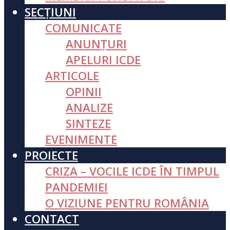
SECȚIUNI
COMUNICATE
ANUNȚURI
APELURI ICDE
ARTICOLE
OPINII
ANALIZE
SINTEZE
EVENIMENTE
PROIECTE
CRIZA – VOCILE ICDE ÎN TIMPUL
PANDEMIEI
O VIZIUNE PENTRU ROMÂNIA
CONTACT