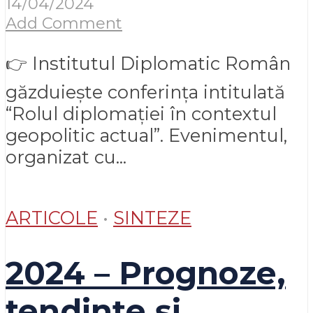
14/04/2024
Add Comment
👉 Institutul Diplomatic Român
găzduiește conferința intitulată
“Rolul diplomației în contextul
geopolitic actual”. Evenimentul,
organizat cu...
ARTICOLE
•
SINTEZE
2024 – Prognoze,
tendințe și