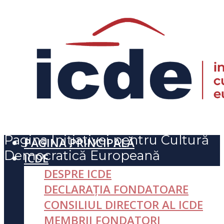
Pagina Inițiativei pentru Cultură
PAGINA PRINCIPALĂ
Democratică Europeană
ICDE
DESPRE ICDE
DECLARAȚIA FONDATOARE
CONSILIUL DIRECTOR AL ICDE
MEMBRII FONDATORI