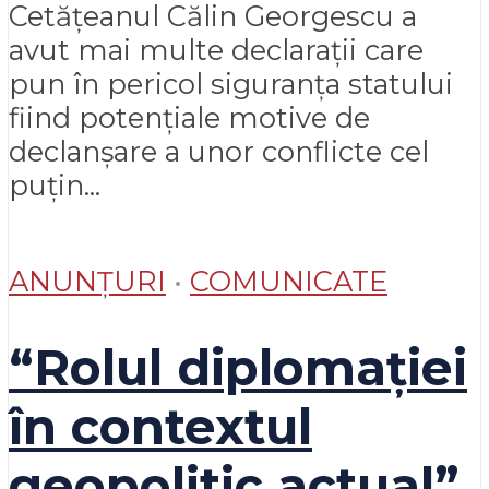
Cetățeanul Călin Georgescu a
avut mai multe declarații care
pun în pericol siguranța statului
fiind potențiale motive de
declanșare a unor conflicte cel
puțin...
ANUNȚURI
•
COMUNICATE
“Rolul diplomației
în contextul
geopolitic actual”