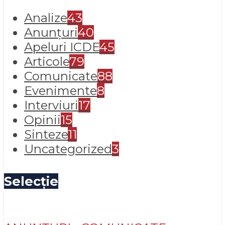
Analize
43
Anunțuri
40
Apeluri ICDE
45
Articole
79
Comunicate
88
Evenimente
8
Interviuri
17
Opinii
15
Sinteze
11
Uncategorized
3
Selecție