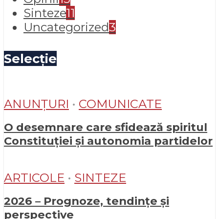
Sinteze
11
Uncategorized
3
Selecție
ANUNȚURI
•
COMUNICATE
O desemnare care sfidează spiritul
Constituției și autonomia partidelor
ARTICOLE
•
SINTEZE
2026 – Prognoze, tendințe și
perspective