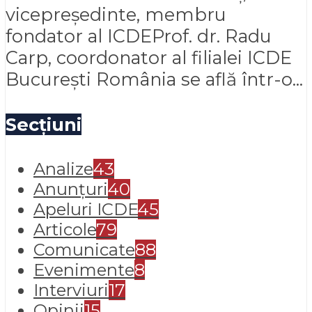
vicepreședinte, membru
fondator al ICDEProf. dr. Radu
Carp, coordonator al filialei ICDE
București România se află într-o...
Secțiuni
Analize
43
Anunțuri
40
Apeluri ICDE
45
Articole
79
Comunicate
88
Evenimente
8
Interviuri
17
Opinii
15