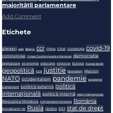
majorității parlamentare
Add Comment
Etichete
covid-19
ccr
alegeri
China
CJUE
constituție
apel
Belarus
democratie
criminologie
Curtea Constituțională a României
digitalizare
economie
educație
Europa
ERDOGAN
Europa de est
justitie
geopolitică
Macron
liberalism
ICDE
pandemie
NATO
occidentalism
pandiemie
politică
politică externă
parlament
internațională
politică internă
relații internaționale.
România
Republica Moldova
romaniaeuropeana
Rusia
stat de drept
război
SIIJ
România în UE