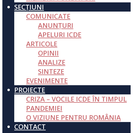
SECȚIUNI
COMUNICATE
ANUNȚURI
APELURI ICDE
ARTICOLE
OPINII
ANALIZE
SINTEZE
EVENIMENTE
PROIECTE
CRIZA – VOCILE ICDE ÎN TIMPUL
PANDEMIEI
O VIZIUNE PENTRU ROMÂNIA
CONTACT