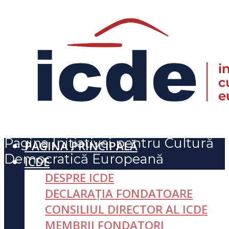
Pagina Inițiativei pentru Cultură
PAGINA PRINCIPALĂ
Democratică Europeană
ICDE
DESPRE ICDE
DECLARAȚIA FONDATOARE
CONSILIUL DIRECTOR AL ICDE
MEMBRII FONDATORI