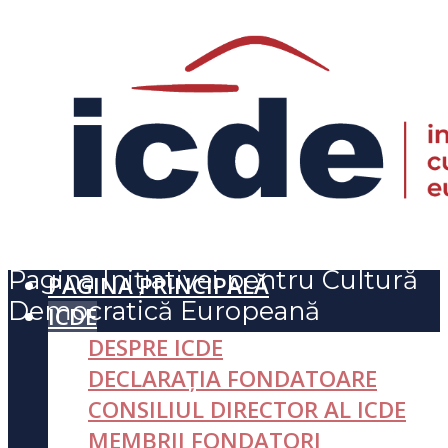
Pagina Inițiativei pentru Cultură
PAGINA PRINCIPALĂ
Democratică Europeană
ICDE
DESPRE ICDE
DECLARAȚIA FONDATOARE
CONSILIUL DIRECTOR AL ICDE
MEMBRII FONDATORI