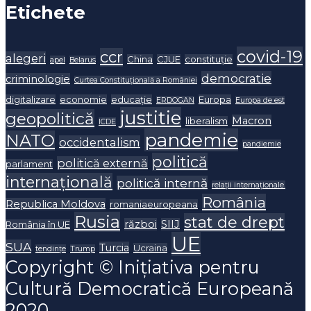
Etichete
covid-19
ccr
alegeri
China
CJUE
constituție
apel
Belarus
democratie
criminologie
Curtea Constituțională a României
digitalizare
economie
educație
Europa
ERDOGAN
Europa de est
justitie
geopolitică
Macron
liberalism
ICDE
pandemie
NATO
occidentalism
pandiemie
politică
politică externă
parlament
internațională
politică internă
relații internaționale.
România
Republica Moldova
romaniaeuropeana
Rusia
stat de drept
război
SIIJ
România în UE
UE
SUA
Turcia
Ucraina
tendințe
Trump
Copyright © Inițiativa pentru
Cultură Democratică Europeană
2020.