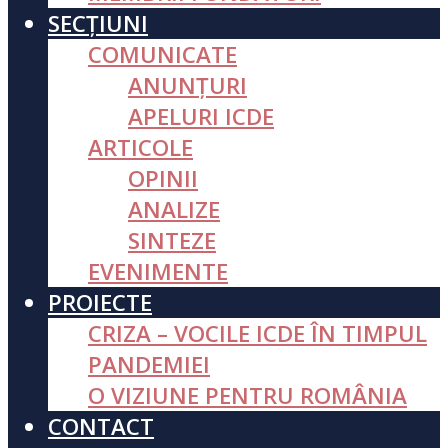
SECȚIUNI
COMUNICATE
ANUNȚURI
APELURI ICDE
ARTICOLE
OPINII
ANALIZE
SINTEZE
EVENIMENTE
PROIECTE
CRIZA – VOCILE ICDE ÎN TIMPUL
PANDEMIEI
O VIZIUNE PENTRU ROMÂNIA
CONTACT