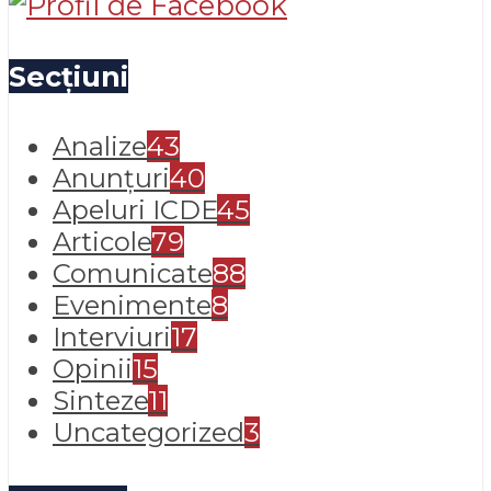
Secțiuni
Analize
43
Anunțuri
40
Apeluri ICDE
45
Articole
79
Comunicate
88
Evenimente
8
Interviuri
17
Opinii
15
Sinteze
11
Uncategorized
3