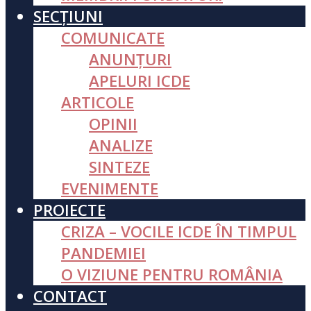
SECȚIUNI
COMUNICATE
ANUNȚURI
APELURI ICDE
ARTICOLE
OPINII
ANALIZE
SINTEZE
EVENIMENTE
PROIECTE
CRIZA – VOCILE ICDE ÎN TIMPUL
PANDEMIEI
O VIZIUNE PENTRU ROMÂNIA
CONTACT