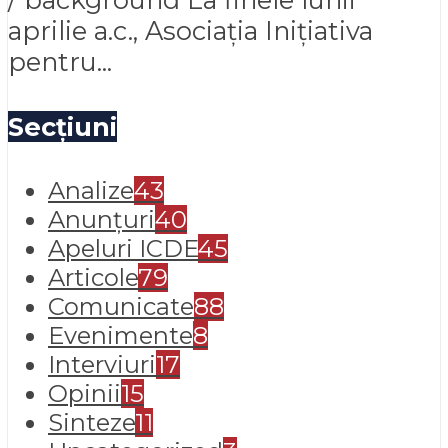
aprilie a.c., Asociația Inițiativa
pentru...
Secțiuni
Analize
43
Anunțuri
40
Apeluri ICDE
45
Articole
79
Comunicate
88
Evenimente
8
Interviuri
17
Opinii
15
Sinteze
11