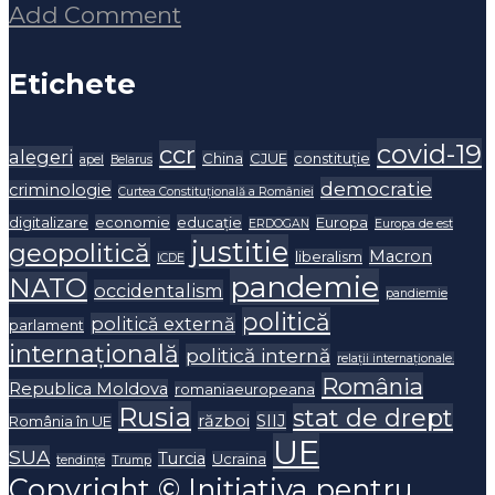
Add Comment
Etichete
covid-19
ccr
alegeri
China
CJUE
constituție
apel
Belarus
democratie
criminologie
Curtea Constituțională a României
digitalizare
economie
educație
Europa
ERDOGAN
Europa de est
justitie
geopolitică
Macron
liberalism
ICDE
pandemie
NATO
occidentalism
pandiemie
politică
politică externă
parlament
internațională
politică internă
relații internaționale.
România
Republica Moldova
romaniaeuropeana
Rusia
stat de drept
război
SIIJ
România în UE
UE
SUA
Turcia
Ucraina
tendințe
Trump
Copyright © Inițiativa pentru