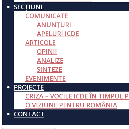
SECȚIUNI
COMUNICATE
ANUNȚURI
APELURI ICDE
ARTICOLE
OPINII
ANALIZE
SINTEZE
EVENIMENTE
PROIECTE
CRIZA – VOCILE ICDE ÎN TIMPUL 
O VIZIUNE PENTRU ROMÂNIA
CONTACT