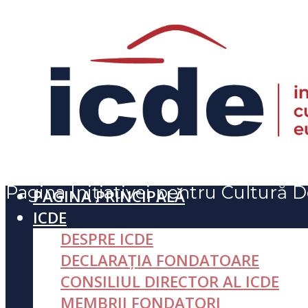
Pagina Inițiativei pentru Cultură
PAGINA PRINCIPALĂ
ICDE
DESPRE ICDE
DECLARAȚIA FONDATOARE
CONSILIUL DIRECTOR AL ICDE
MEMBRII FONDATORI