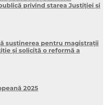
blică privind starea Justiției și
ă susținerea pentru magistrații
ie și solicită o reformă a
ropeană 2025