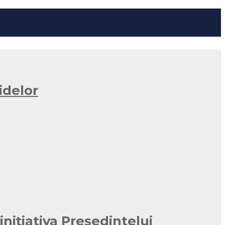
idelor
nițiativa Președintelui