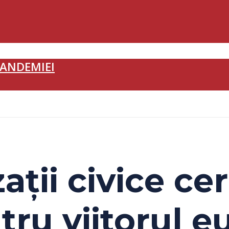
PANDEMIEI
ații civice cer
ru viitorul e