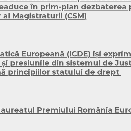
eaduce în prim-plan dezbaterea pu
 al Magistraturii (CSM)
atică Europeană (ICDE) își exprim
 presiunile din sistemul de Justiț
ă principiilor statului de drept
 laureatul Premiului România Eu