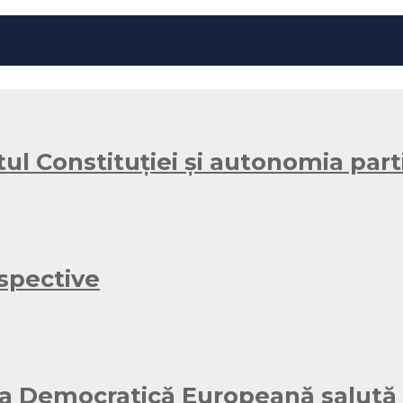
ul Constituției și autonomia part
rspective
ura Democratică Europeană salută i