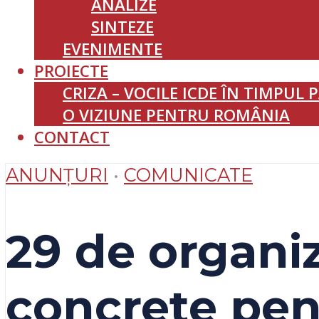
ANALIZE
SINTEZE
EVENIMENTE
PROIECTE
CRIZA – VOCILE ICDE ÎN TIMPUL 
O VIZIUNE PENTRU ROMÂNIA
CONTACT
ANUNȚURI
•
COMUNICATE
29 de organiz
concrete pent