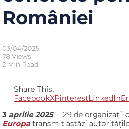
României
03/04/2025
78 Views
2 Min Read
Share This!
Facebook
X
Pinterest
LinkedIn
E
3
aprilie 2025
– 29 de organizații 
Europa
transmit astăzi autoritățilo